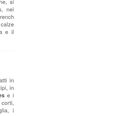
he, si
s, nei
trench
 calze
a e il
tti in
pi, in
es
e i
corti,
lia, i