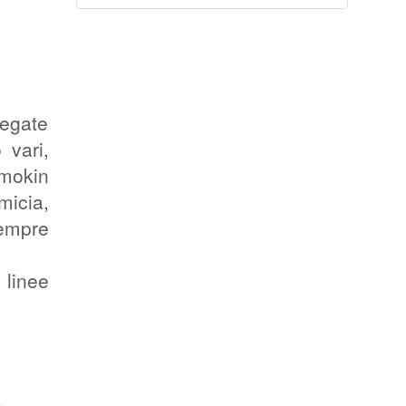
legate
 vari,
smokin
micia,
sempre
linee