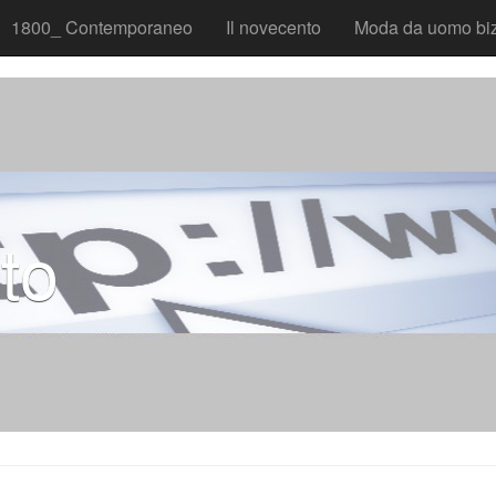
1800_ Contemporaneo
Il novecento
Moda da uomo biz
to